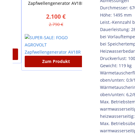
Abmessungen
Zapfwellengenerator AV18R
Standspeicher VS 20
Durchmesser: 6
Höhe: 1495 mm
2.100 €
880 €
Leist.-Kennzahl b
2.790 €
1.635 €
Dauerleistung: 2
bei Vorlauftempe
bei Speichertemp
Heizwasserbedarf
Druckverlust: 10
Zum Produkt
Zum Produkt
Gewicht: 119 kg
Wärmetauscherf
oben/unten: 0,9/
Wärmetauscherin
oben/unten: 6,2/8
Max. Betriebste
warmwasserseitig
heizwasserseitig:
Max. Betriebsüb
warmwasserseitig