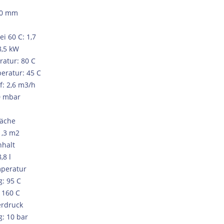
0 EU
70 mm
ei 60 C: 1,7
8,5 kW
ratur: 80 C
eratur: 45 C
: 2,6 m3/h
0 mbar
läche
1,3 m2
halt
,8 l
mperatur
: 95 C
 160 C
erdruck
: 10 bar