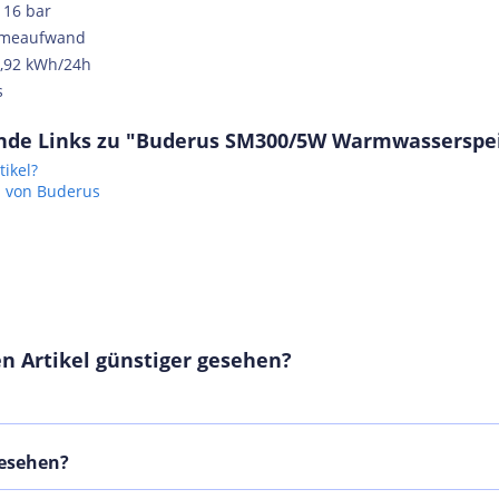
 16 bar
rmeaufwand
1,92 kWh/24h
s
nde Links zu "Buderus SM300/5W Warmwasserspeic
ikel?
l von Buderus
n Artikel günstiger gesehen?
gesehen?