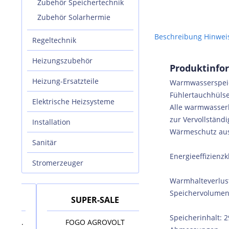
Zubehör Speichertechnik
Zubehör Solarhermie
Beschreibung
Hinwei
Regeltechnik
Heizungszubehör
Produktinfo
Heizung-Ersatzteile
Warmwasserspeich
Fühlertauchhülse
Elektrische Heizsysteme
Alle warmwasser
zur Vervollstän
Installation
Wärmeschutz aus
Sanitär
Energieeffizienzk
Stromerzeuger
Warmhalteverlust
Speichervolumen:
SUPER-SALE
SUPER-SALE
Speicherinhalt: 2
kl.
FOGO AGROVOLT
AUSTRIA EMAIL Elekt