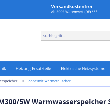
Versandkostenfrei
Ab 300€ Warenwert (DE) ***
nik
Heizung-Ersatzteile
Elektrische Heizsysteme
rspeicher
ohne/mit Wärmetauscher
M300/5W Warmwasserspeicher S