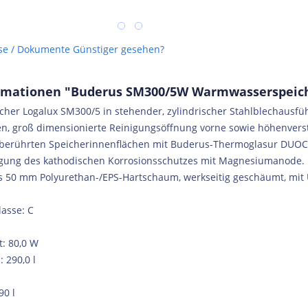
se / Dokumente
Günstiger gesehen?
rmationen "Buderus SM300/5W Warmwasserspeiche
er Logalux SM300/5 in stehender, zylindrischer Stahlblechausfüh
n, groß dimensionierte Reinigungsöffnung vorne sowie höhenverste
berührten Speicherinnenflächen mit Buderus-Thermoglasur DUOCL
digung des kathodischen Korrosionsschutzes mit Magnesiumanode.
 50 mm Polyurethan-/EPS-Hartschaum, werkseitig geschäumt, mit 
lasse: C
: 80,0 W
 290,0 l
90 l
ro-