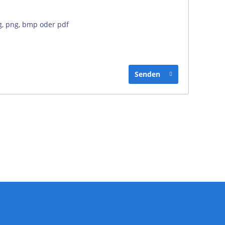
g, png, bmp oder pdf
Senden