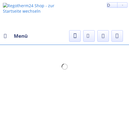
D
Menü