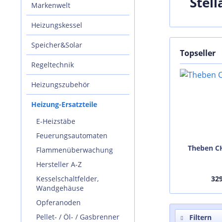
Stell
Markenwelt
Heizungskessel
Speicher&Solar
Topseller
Regeltechnik
Heizungszubehör
Heizung-Ersatzteile
E-Heizstäbe
Feuerungsautomaten
Theben C
Flammenüberwachung
Hersteller A-Z
Kesselschaltfelder,
32
Wandgehäuse
Opferanoden
Pellet- / Öl- / Gasbrenner
Filtern