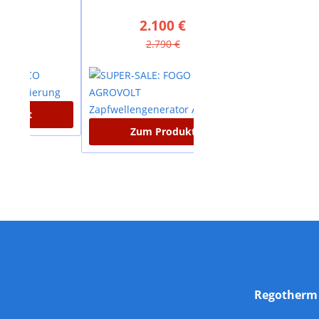
2.100 €
880 €
2.790 €
1.635 €
Zum Produkt
Zum Produk
Regother