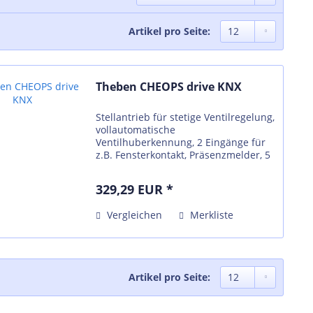
Artikel pro Seite:
Theben CHEOPS drive KNX
Stellantrieb für stetige Ventilregelung,
vollautomatische
Ventilhuberkennung, 2 Eingänge für
z.B. Fensterkontakt, Präsenzmelder, 5
LEDs zur Anzeige des Ventilhubs, 2
Handtasten zur Sollwertverstellung,
329,29 EUR *
Max. Stellhub: 7,5mm, Zubehör: 2...
Vergleichen
Merkliste
Artikel pro Seite: