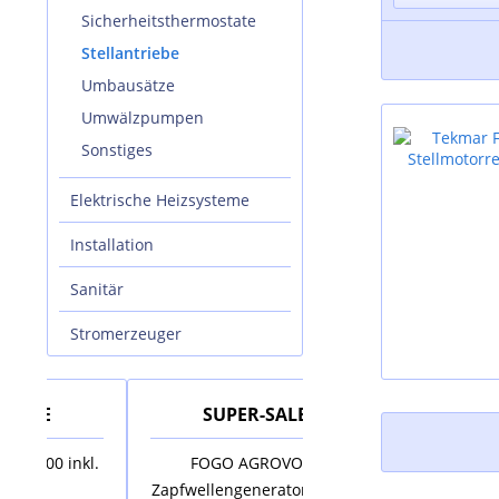
Sicherheitsthermostate
Stellantriebe
Umbausätze
Umwälzpumpen
Sonstiges
Elektrische Heizsysteme
Installation
Sanitär
Stromerzeuger
SUPER-SALE
SUPER-SAL
inkl.
FOGO AGROVOLT
AUSTRIA EMAIL Ele
Zapfwellengenerator AV18R
Standspeicher VS 