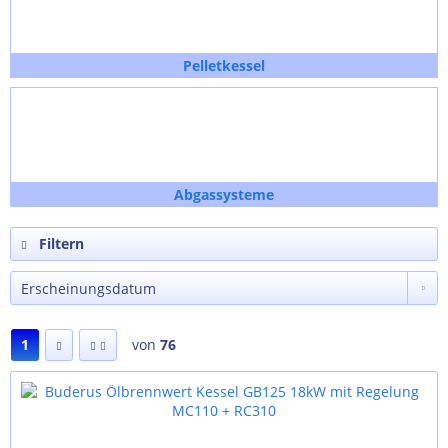
Pelletkessel
Abgassysteme
Filtern
1
von
76