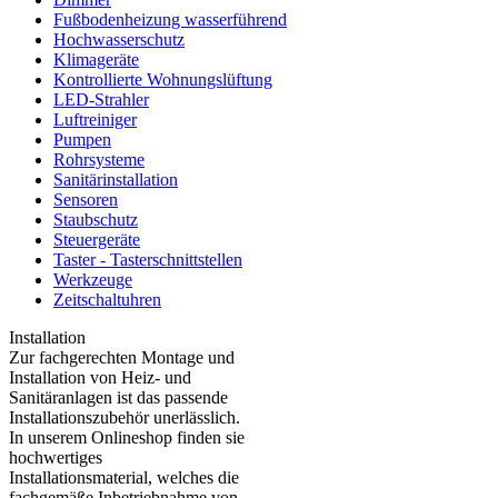
Fußbodenheizung wasserführend
Hochwasserschutz
Klimageräte
Kontrollierte Wohnungslüftung
LED-Strahler
Luftreiniger
Pumpen
Rohrsysteme
Sanitärinstallation
Sensoren
Staubschutz
Steuergeräte
Taster - Tasterschnittstellen
Werkzeuge
Zeitschaltuhren
Installation
Zur fachgerechten Montage und
Installation von Heiz- und
Sanitäranlagen ist das passende
Installationszubehör unerlässlich.
In unserem Onlineshop finden sie
hochwertiges
Installationsmaterial, welches die
fachgemäße Inbetriebnahme von