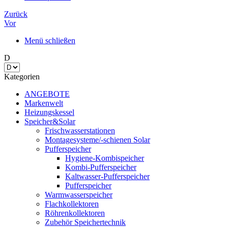
Zurück
Vor
Menü schließen
D
Kategorien
ANGEBOTE
Markenwelt
Heizungskessel
Speicher&Solar
Frischwasserstationen
Montagesysteme/-schienen Solar
Pufferspeicher
Hygiene-Kombispeicher
Kombi-Pufferspeicher
Kaltwasser-Pufferspeicher
Pufferspeicher
Warmwasserspeicher
Flachkollektoren
Röhrenkollektoren
Zubehör Speichertechnik