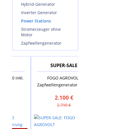
Hybrid-Generator
Inverter Generator
Power Stations
Stromerzeuger ohne
Motor
Zapfwellengenerator
SUPER-SALE
SUPER-SAL
inkl.
FOGO AGROVOLT
AUSTRIA EMAIL Ele
Zapfwellengenerator AV18R
Standspeicher VS 
2.100 €
880 €
2.790 €
1.635 €