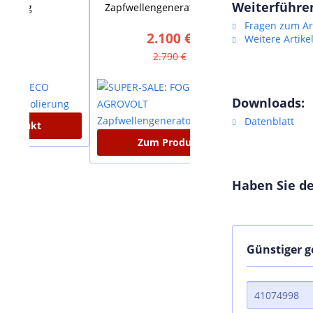
Weiterführen
Zapfwellengenerator AV18R
Standspeicher VS 2
Fragen zum Art
2.100 €
880 €
Weitere Artike
2.790 €
1.635 €
Downloads:
Datenblatt
Zum Produkt
Zum Produkt
Haben Sie de
Günstiger 