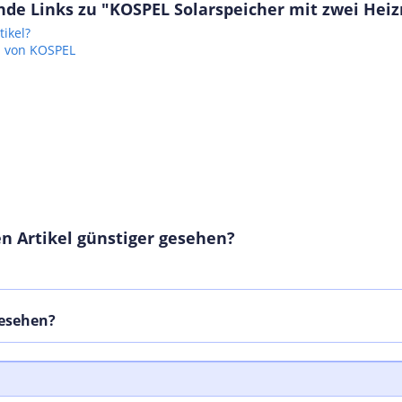
de Links zu "KOSPEL Solarspeicher mit zwei Heiz
00 EU
ikel?
l von KOSPEL
n Artikel günstiger gesehen?
gesehen?