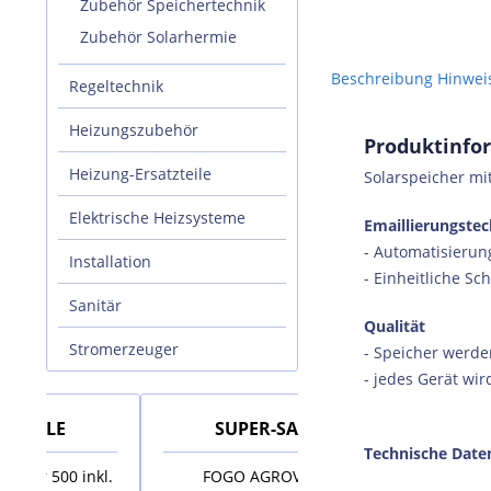
Zubehör Speichertechnik
Zubehör Solarhermie
Beschreibung
Hinwei
Regeltechnik
Heizungszubehör
Produktinfor
Heizung-Ersatzteile
Solarspeicher mi
Elektrische Heizsysteme
Emaillierungstec
- Automatisierun
Installation
- Einheitliche Sc
Sanitär
Qualität
Stromerzeuger
- Speicher werde
- jedes Gerät wi
SUPER-SALE
SUPER-SALE
Technische Date
nkl.
FOGO AGROVOLT
AUSTRIA EMAIL Elek