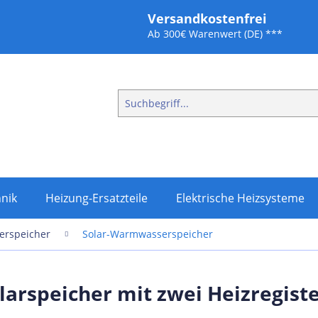
Versandkostenfrei
Ab 300€ Warenwert (DE) ***
nik
Heizung-Ersatzteile
Elektrische Heizsysteme
rspeicher
Solar-Warmwasserspeicher
arspeicher mit zwei Heizregist