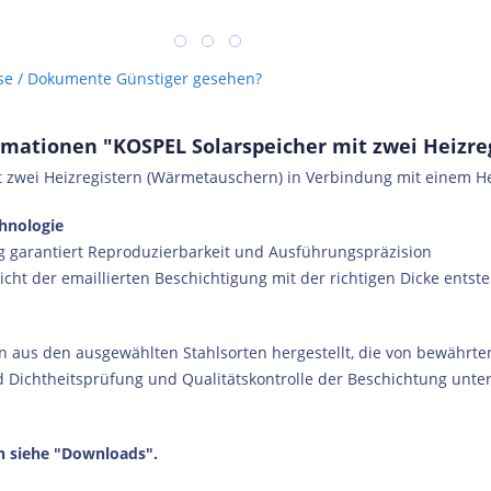
se / Dokumente
Günstiger gesehen?
mationen "KOSPEL Solarspeicher mit zwei Heizreg
t zwei Heizregistern (Wärmetauschern) in Verbindung mit einem He
hnologie
g garantiert Reproduzierbarkeit und Ausführungspräzision
hicht der emaillierten Beschichtigung mit der richtigen Dicke entst
n aus den ausgewählten Stahlsorten hergestellt, die von bewährte
rd Dichtheitsprüfung und Qualitätskontrolle der Beschichtung unte
n siehe "Downloads".
tro-