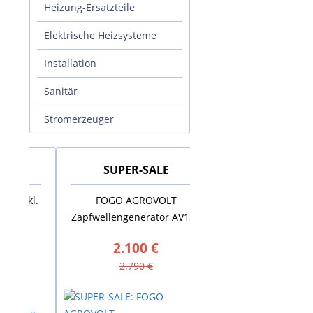
Heizung-Ersatzteile
Elektrische Heizsysteme
Installation
Sanitär
Stromerzeuger
SUPER-SALE
SUPER-SALE
kl.
FOGO AGROVOLT
AUSTRIA EMAIL Elekt
Zapfwellengenerator AV18R
Standspeicher VS 20
2.100 €
880 €
2.790 €
1.635 €