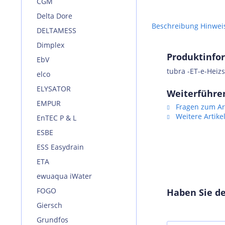
CGM
Delta Dore
Beschreibung
Hinwei
DELTAMESS
Dimplex
Produktinfor
EbV
tubra -ET-e-Heiz
elco
ELYSATOR
Weiterführen
EMPUR
Fragen zum Art
Weitere Artike
EnTEC P & L
ESBE
ESS Easydrain
ETA
ewuaqua iWater
FOGO
Haben Sie de
Giersch
Grundfos