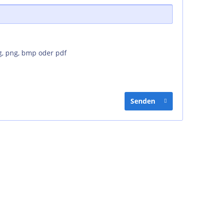
g, png, bmp oder pdf
Senden