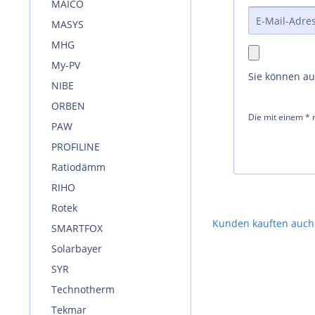
MAICO
MASYS
MHG
My-PV
Sie können a
NIBE
ORBEN
Die mit einem * m
PAW
PROFILINE
Ratiodämm
RIHO
Rotek
Kunden kauften auch
SMARTFOX
Solarbayer
SYR
Technotherm
Tekmar