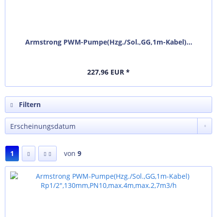
Armstrong PWM-Pumpe(Hzg./Sol.,GG,1m-Kabel)...
227,96 EUR *
Filtern
1
von
9