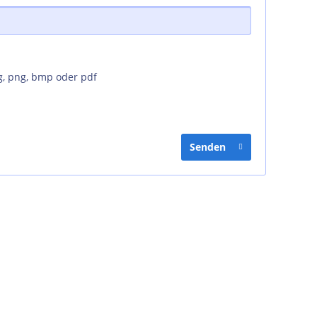
g, png, bmp oder pdf
Senden