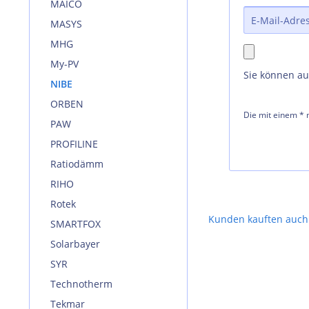
MAICO
MASYS
MHG
My-PV
Sie können a
NIBE
ORBEN
Die mit einem * m
PAW
PROFILINE
Ratiodämm
RIHO
Rotek
Kunden kauften auch
SMARTFOX
Solarbayer
SYR
Technotherm
Tekmar