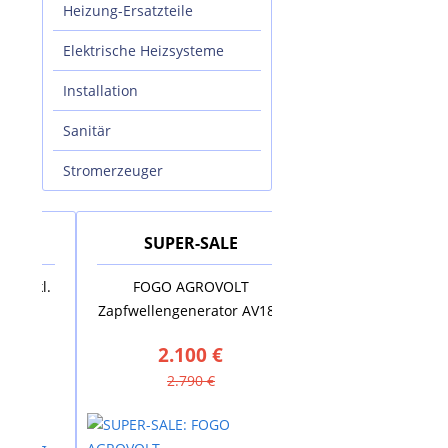
Heizung-Ersatzteile
Elektrische Heizsysteme
Installation
Sanitär
Stromerzeuger
SUPER-SALE
SUPER-SALE
kl.
FOGO AGROVOLT
AUSTRIA EMAIL Elekt
Zapfwellengenerator AV18R
Standspeicher VS 20
2.100 €
880 €
2.790 €
1.635 €