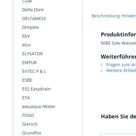
CGM
Delta Dore
Beschreibung
Hinwei
DELTAMESS
Dimplex
Produktinfo
EbV
NIBE Sole-Wass
elco
ELYSATOR
Weiterführe
EMPUR
Fragen zum Art
Weitere Artike
EnTEC P & L
ESBE
ESS Easydrain
ETA
ewuaqua iWater
FOGO
Haben Sie de
Giersch
Grundfos