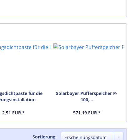
gsdichtpaste für die
Solarbayer Pufferspeicher P-
Sol
zungsinstallation
100,...
So
2,51 EUR *
571,19 EUR *
Sortierung: