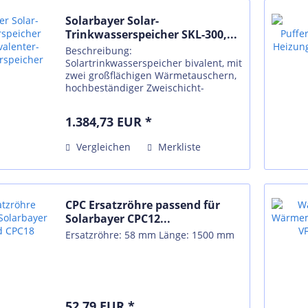
Solarbayer Solar-
Trinkwasserspeicher SKL-300,...
Beschreibung:
Solartrinkwasserspeicher bivalent, mit
zwei großflächigen Wärmetauschern,
hochbeständiger Zweischicht-
Emaillierung nach DIN 4753, Flansch,
Anschluss für E-Heizstab, Magnesium-
1.384,73 EUR *
Schutzanoden Technische Daten:
Nennvolumen: ca....
Vergleichen
Merkliste
CPC Ersatzröhre passend für
Solarbayer CPC12...
Ersatzröhre: 58 mm Länge: 1500 mm
52,79 EUR *