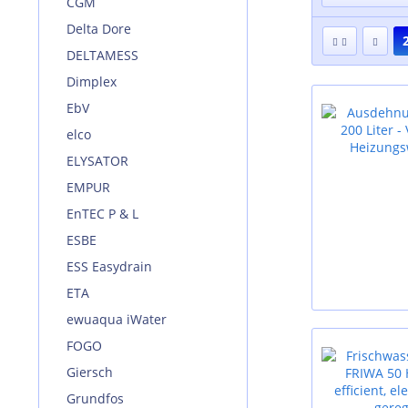
CGM
Delta Dore
DELTAMESS
Dimplex
EbV
elco
ELYSATOR
EMPUR
EnTEC P & L
ESBE
ESS Easydrain
ETA
ewuaqua iWater
FOGO
Giersch
Grundfos