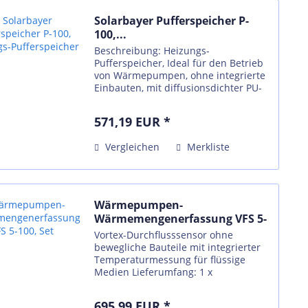
Solarbayer Pufferspeicher P-
100,...
Beschreibung: Heizungs-
Pufferspeicher, Ideal für den Betrieb
von Wärmepumpen, ohne integrierte
Einbauten, mit diffusionsdichter PU-
Dämmung, als Kältespeicher
einsetzbar. Technische Daten
571,19 EUR *
Speicher: Nennvolumen: 103 Liter
Speichermaterial:...
Vergleichen
Merkliste
Wärmepumpen-
Wärmemengenerfassung VFS 5-
100, Set
Vortex-Durchflusssensor ohne
bewegliche Bauteile mit integrierter
Temperaturmessung für flüssige
Medien Lieferumfang: 1 x
Durchflusssensor mit
Durchflussmessstrecke und
695,99 EUR *