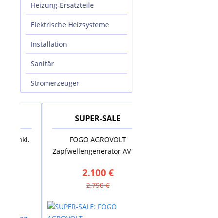
Heizung-Ersatzteile
Elektrische Heizsysteme
Installation
Sanitär
Stromerzeuger
SUPER-SALE
SUPER-SALE
kl.
FOGO AGROVOLT
AUSTRIA EMAIL Elekt
Zapfwellengenerator AV18R
Standspeicher VS 20
2.100 €
880 €
2.790 €
1.635 €