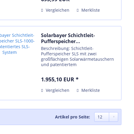
Temperaturmessung 2 x Anschluss G1
AG 1 x 2900 mm Kabel 1 x Regler...
Vergleichen
Merkliste
Solarbayer Schichtleit-
Pufferspeicher...
Beschreibung: Schichtleit-
Pufferspeicher SLS mit zwei
großflächigen Solarwärmetauschern
und patentiertem
thermohydraulischem
Schichtleitsystem "SLS". Das SLS-
1.955,10 EUR *
System im Vor- und Rücklauf
ermöglicht eine ideale
Vergleichen
Merkliste
Wärmeschichtung, bei...
Artikel pro Seite: