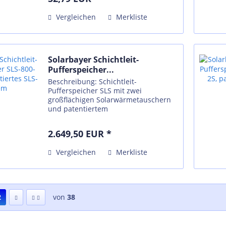
Vergleichen
Merkliste
Solarbayer Schichtleit-
Pufferspeicher...
Beschreibung: Schichtleit-
Pufferspeicher SLS mit zwei
großflächigen Solarwärmetauschern
und patentiertem
thermohydraulischem
Schichtleitsystem "SLS". Das SLS-
2.649,50 EUR *
System im Vor- und Rücklauf
ermöglicht eine ideale
Vergleichen
Merkliste
Wärmeschichtung, bei...
2
von
38