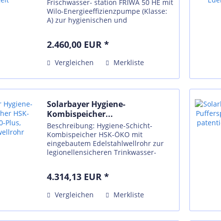
Frischwasser- station FRIWA 50 HE mit
Wilo-Energieeffizienzpumpe (Klasse:
A) zur hygienischen und
legionellensicheren
Warmwasserbereitung im Durchlauf-
2.460,00 EUR *
erhitzerprinzip. Die komplett
vormontierte,...
Vergleichen
Merkliste
Solarbayer Hygiene-
Kombispeicher...
Beschreibung: Hygiene-Schicht-
Kombispeicher HSK-ÖKO mit
eingebautem Edelstahlwellrohr zur
legionellensicheren Trinkwasser-
erwärmung, mit zwei gut
dimensionierten
4.314,13 EUR *
Solarwärmetauschern, verbesserte
Einschichtung des Heizungsrücklaufs
Vergleichen
Merkliste
durch...