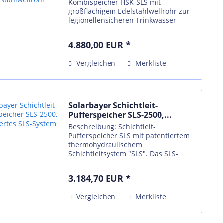
Kombispeicher HSK-SLS mit
großflächigem Edelstahlwellrohr zur
legionellensicheren Trinkwasser-
erwärmung sowie zwei
großdimensionierten Solar-
4.880,00 EUR *
Ovalrohrwärmetauschern. Das
patentierte thermohydraulische...
Vergleichen
Merkliste
Solarbayer Schichtleit-
Pufferspeicher SLS-2500,...
Beschreibung: Schichtleit-
Pufferspeicher SLS mit patentiertem
thermohydraulischem
Schichtleitsystem "SLS". Das SLS-
System im Vor- und Rücklauf
ermöglicht eine ideale
3.184,70 EUR *
Wärmeschichtung, bei sofortiger
Verfügbarkeit der Wärme. Die...
Vergleichen
Merkliste