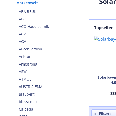
Sola
Markenwelt
ABA BEUL
ABIC
ACO Haustechnik
Topseller
ACV
AGV
AEconversion
Ariston
Armstrong
ASW
Solarbaye
ATMOS
4,
AUSTRIA EMAIL
22
Blauberg
blossom-ic
Calpeda
Filtern