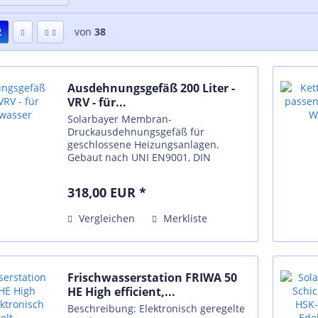
2
von
38
Ausdehnungsgefäß 200 Liter -
VRV - für...
Solarbayer Membran-
Druckausdehnungsgefäß für
geschlossene Heizungsanlagen.
Gebaut nach UNI EN9001, DIN
geprüft, Zulassung gemäß EG-
Baumusterprüfung nach 97/23/EG
318,00 EUR *
Druckgeräte. Arbeitstemperatur: -10 C
/ +100 C Max. Betriebsdruck 8 bar...
Vergleichen
Merkliste
Frischwasserstation FRIWA 50
HE High efficient,...
Beschreibung: Elektronisch geregelte