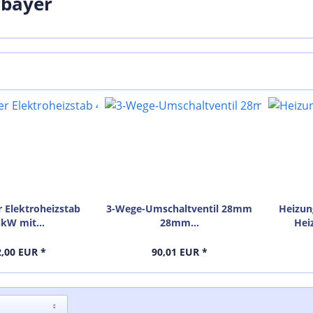
rbayer
r Elektroheizstab
3-Wege-Umschaltventil 28mm
Heizun
5kW mit...
28mm...
Hei
2,00 EUR *
90,01 EUR *