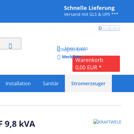
Schnelle Lieferung
Versand mit GLS & UPS ***
D
Mein Konto
Registrieren
Merkliste
Warenkorb
0,00 EUR *
Installation
Sanitär
Stromerzeuger
 9,8 kVA