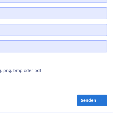
g, png, bmp oder pdf
Senden