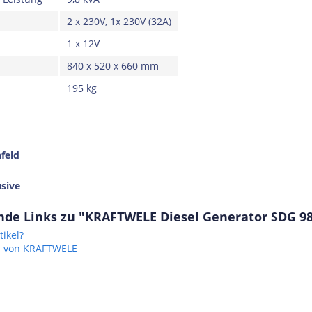
2 x 230V, 1x 230V (32A)
1 x 12V
840 x 520 x 660 mm
195 kg
nfeld
usive
de Links zu "KRAFTWELE Diesel Generator SDG 980
ikel?
el von KRAFTWELE