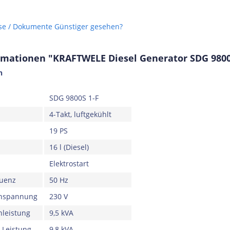
se / Dokumente
Günstiger gesehen?
rmationen "KRAFTWELE Diesel Generator SDG 9800S
n
SDG 9800S 1-F
4-Takt, luftgekühlt
19 PS
ro-
16 l (Diesel)
0 EU
Elektrostart
quenz
50 Hz
nnspannung
230 V
leistung
9,5 kVA
 Leistung
9,8 kVA