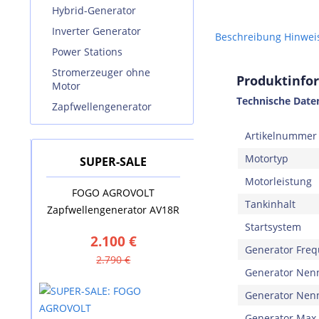
Hybrid-Generator
Inverter Generator
Beschreibung
Hinwei
Power Stations
Stromerzeuger ohne
Produktinfo
Motor
Technische Date
Zapfwellengenerator
Artikelnummer
Motortyp
SUPER-SALE
SUPER-SALE
Motorleistung
kl.
FOGO AGROVOLT
AUSTRIA EMAIL Elekt
Tankinhalt
Zapfwellengenerator AV18R
Standspeicher VS 20
Startsystem
2.100 €
880 €
Generator Fre
2.790 €
1.635 €
Generator Ne
Generator Nenn
Generator Max.