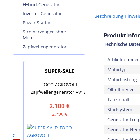
Hybrid-Generator
Inverter Generator
Beschreibung
Hinwei
Power Stations
Stromerzeuger ohne
Produktinfo
Motor
Technische Date
Zapfwellengenerator
Artikelnummer
Motortyp
SUPER-SALE
SUPER-SALE
Motorleistung
kl.
FOGO AGROVOLT
AUSTRIA EMAIL Elekt
Öllfüllmenge
Zapfwellengenerator AV18R
Standspeicher VS 20
Tankinhalt
2.100 €
880 €
Startsystem
2.790 €
1.635 €
Generator Fre
Generator Ne
Generator Nenn