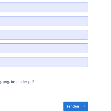
g, png, bmp oder pdf
Senden