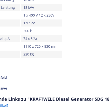
 Leistung
18 kVA
1 x 400 V / 2 x 230V
1 x 12V
200 h
el LpA
74 dB(A)
1110 x 720 x 830 mm
220 kg
nfeld
usive
nde Links zu "KRAFTWELE Diesel Generator SDG 1
ikel?