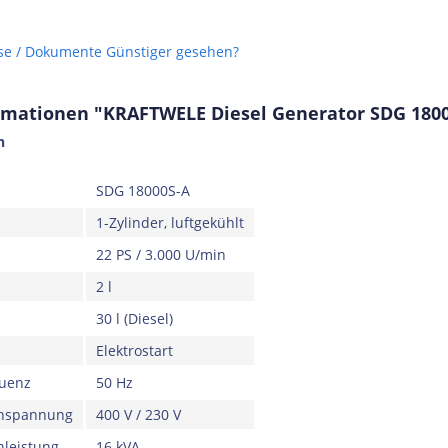
se / Dokumente
Günstiger gesehen?
rmationen "KRAFTWELE Diesel Generator SDG 180
n
SDG 18000S-A
1-Zylinder, luftgekühlt
22 PS / 3.000 U/min
ro-
2 l
0 EU
30 l (Diesel)
Elektrostart
quenz
50 Hz
nnspannung
400 V / 230 V
leistung
16 kVA