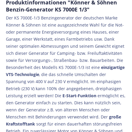
Produktinformationen "Könner & Söhnen
Benzin-Generator KS 7000E 1/3"
Der KS 7000E-1/3 Benzingenerator der deutschen Marke
Könner & Söhnen ist eine ausgezeichnete Wahl für die Not-
oder permanente Energieversorgung eines Hauses, einer
Garage, einer Werkstatt, eines Farmbetriebs usw. Dank
seiner optimalen Abmessungen und seinem Gewicht eignet
sich dieser Generator für Camping- bzw. Freiluftaktivitäten
sowie für Versorgungs-, Straßenbau- bzw. Bauarbeiten. Die
Besonderheit des Modells KS 7000E-1/3 ist eine
einzigartige
VTS-Technologie
, die das schnelle Umschalten der
Spannung von 400 V auf 230 V ermöglicht. Im einphasigen
Betrieb (230 V) kann 100% der angegebenen, dreiphasigen
Leistung erzielt werden! Die
E-Start-Funktion
ermöglicht es,
den Generator einfach zu starten. Dies kann nützlich sein,
wenn der Generator z.B. von älteren Menschen oder
Menschen mit Behinderungen verwendet wird. Der
große
Kraftstofftank
sorgt für einen dauerhaften störungsfreien
Betrieb. Ein zuverlässiger Motor von Könner & Söhnen und