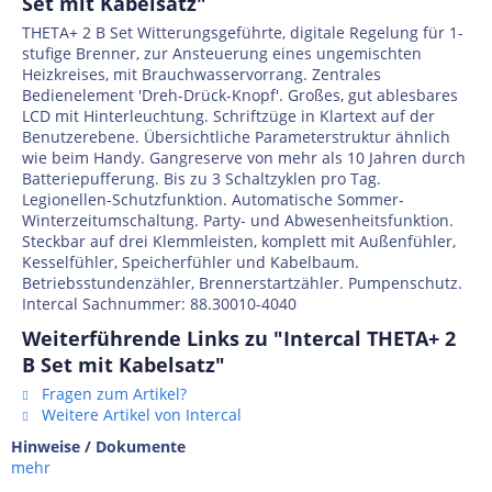
Set mit Kabelsatz"
THETA+ 2 B Set Witterungsgeführte, digitale Regelung für 1-
stufige Brenner, zur Ansteuerung eines ungemischten
Heizkreises, mit Brauchwasservorrang. Zentrales
Bedienelement 'Dreh-Drück-Knopf'. Großes, gut ablesbares
LCD mit Hinterleuchtung. Schriftzüge in Klartext auf der
Benutzerebene. Übersichtliche Parameterstruktur ähnlich
wie beim Handy. Gangreserve von mehr als 10 Jahren durch
Batteriepufferung. Bis zu 3 Schaltzyklen pro Tag.
Legionellen-Schutzfunktion. Automatische Sommer-
Winterzeitumschaltung. Party- und Abwesenheitsfunktion.
Steckbar auf drei Klemmleisten, komplett mit Außenfühler,
Kesselfühler, Speicherfühler und Kabelbaum.
Betriebsstundenzähler, Brennerstartzähler. Pumpenschutz.
Intercal Sachnummer: 88.30010-4040
Weiterführende Links zu "Intercal THETA+ 2
B Set mit Kabelsatz"
Fragen zum Artikel?
Weitere Artikel von Intercal
Hinweise / Dokumente
mehr