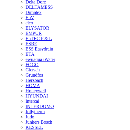
Delta Dore
DELTAMESS
Dimplex
EbV
elco
ELYSATOR
EMPUR
EnTEC P & L
ESBE
ESS Easydrain
ETA
ewuaqua iWater
FOGO
Giersch
Grundfos
Herzbach
HOMA
Honeywell
HYUNDAI
Intercal
INTERDOMO
Jollytherm
Judo
Junkers Bosch
KESSEL