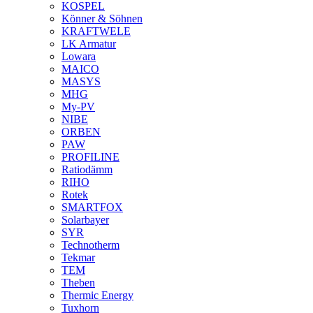
KOSPEL
Könner & Söhnen
KRAFTWELE
LK Armatur
Lowara
MAICO
MASYS
MHG
My-PV
NIBE
ORBEN
PAW
PROFILINE
Ratiodämm
RIHO
Rotek
SMARTFOX
Solarbayer
SYR
Technotherm
Tekmar
TEM
Theben
Thermic Energy
Tuxhorn