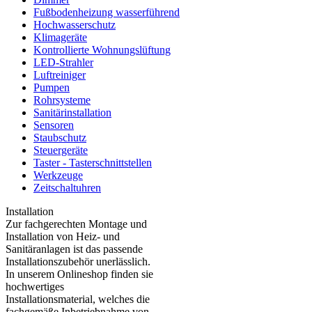
Fußbodenheizung wasserführend
Hochwasserschutz
Klimageräte
Kontrollierte Wohnungslüftung
LED-Strahler
Luftreiniger
Pumpen
Rohrsysteme
Sanitärinstallation
Sensoren
Staubschutz
Steuergeräte
Taster - Tasterschnittstellen
Werkzeuge
Zeitschaltuhren
Installation
Zur fachgerechten Montage und
Installation von Heiz- und
Sanitäranlagen ist das passende
Installationszubehör unerlässlich.
In unserem Onlineshop finden sie
hochwertiges
Installationsmaterial, welches die
fachgemäße Inbetriebnahme von