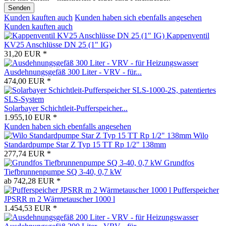
Senden
Kunden kauften auch
Kunden haben sich ebenfalls angesehen
Kunden kauften auch
Kappenventil
KV25 Anschlüsse DN 25 (1" IG)
31,20 EUR *
Ausdehnungsgefäß 300 Liter - VRV - für...
474,00 EUR *
Solarbayer Schichtleit-Pufferspeicher...
1.955,10 EUR *
Kunden haben sich ebenfalls angesehen
Wilo
Standardpumpe Star Z Typ 15 TT Rp 1/2" 138mm
277,74 EUR *
Grundfos
Tiefbrunnenpumpe SQ 3-40, 0,7 kW
ab 742,28 EUR *
Pufferspeicher
JPSRR m 2 Wärmetauscher 1000 l
1.454,53 EUR *