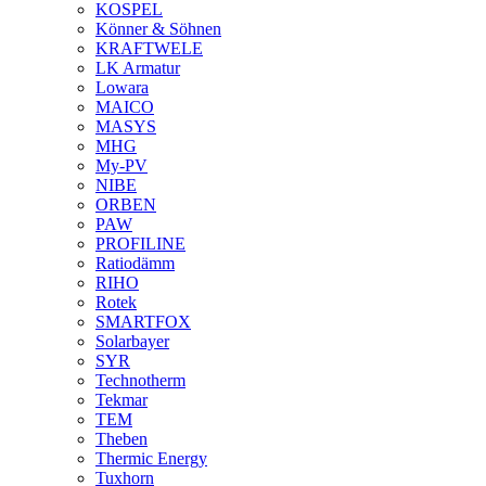
KOSPEL
Könner & Söhnen
KRAFTWELE
LK Armatur
Lowara
MAICO
MASYS
MHG
My-PV
NIBE
ORBEN
PAW
PROFILINE
Ratiodämm
RIHO
Rotek
SMARTFOX
Solarbayer
SYR
Technotherm
Tekmar
TEM
Theben
Thermic Energy
Tuxhorn