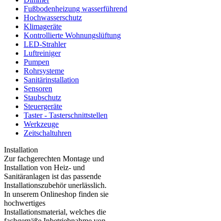
Fußbodenheizung wasserführend
Hochwasserschutz
Klimageräte
Kontrollierte Wohnungslüftung
LED-Strahler
Luftreiniger
Pumpen
Rohrsysteme
Sanitärinstallation
Sensoren
Staubschutz
Steuergeräte
Taster - Tasterschnittstellen
Werkzeuge
Zeitschaltuhren
Installation
Zur fachgerechten Montage und
Installation von Heiz- und
Sanitäranlagen ist das passende
Installationszubehör unerlässlich.
In unserem Onlineshop finden sie
hochwertiges
Installationsmaterial, welches die
fachgemäße Inbetriebnahme von