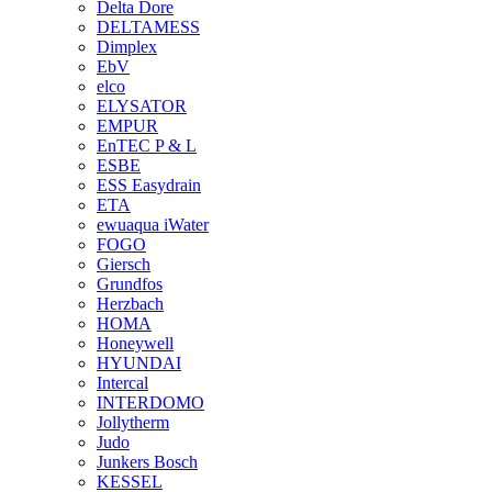
Delta Dore
DELTAMESS
Dimplex
EbV
elco
ELYSATOR
EMPUR
EnTEC P & L
ESBE
ESS Easydrain
ETA
ewuaqua iWater
FOGO
Giersch
Grundfos
Herzbach
HOMA
Honeywell
HYUNDAI
Intercal
INTERDOMO
Jollytherm
Judo
Junkers Bosch
KESSEL