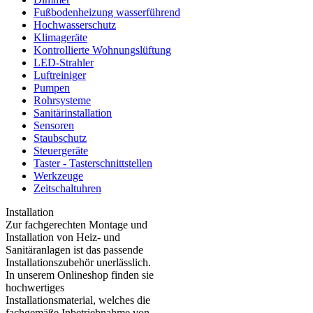
Fußbodenheizung wasserführend
Hochwasserschutz
Klimageräte
Kontrollierte Wohnungslüftung
LED-Strahler
Luftreiniger
Pumpen
Rohrsysteme
Sanitärinstallation
Sensoren
Staubschutz
Steuergeräte
Taster - Tasterschnittstellen
Werkzeuge
Zeitschaltuhren
Installation
Zur fachgerechten Montage und
Installation von Heiz- und
Sanitäranlagen ist das passende
Installationszubehör unerlässlich.
In unserem Onlineshop finden sie
hochwertiges
Installationsmaterial, welches die
fachgemäße Inbetriebnahme von