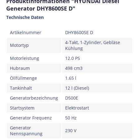
Produktinformationen "HYUNDAI Diesel
Generator DHY8600SE D"
Technische Daten
Artikelnummer
DHY8600SE D
4-Takt, 1-Zylinder, Gebläse
Motortyp
Kühlung
Motorleistung
12.0 PS
Hubraum
498 cm3
Öllfüllmenge
1.65 l
Tankinhalt
12 l (Diesel)
Generatorbezeichnung
D500E
Startsystem
Elektrostart
Generator Frequenz
50 Hz
Generator
230 V
Nennspannung