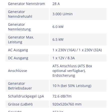
Generator Nennstrom
28 A
Generator
3.000 U/min
Nenndrehzahl
Generator
6.0 kW
Nennleistung
Generator Max.
6.5 kW
Leistung
AC Ausgang
1 x 230V (16A) / 1 x 230V (32A)
DC Ausgang
1 x 12V / 8.3A
ATS Anschluss (ATS Box
Anschlüsse
optional verfügbar),
Erdsicherung
Generator
10 h (bei 50% Leistung)
Betriebsdauer
Schalldruckpegel LpA
72.6 dB/7m
Grösse (LxBxH)
920x520x760 mm