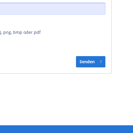
g, png, bmp oder pdf
Senden