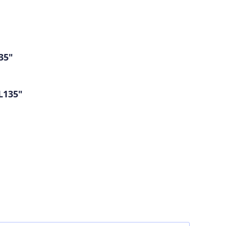
35"
L135"