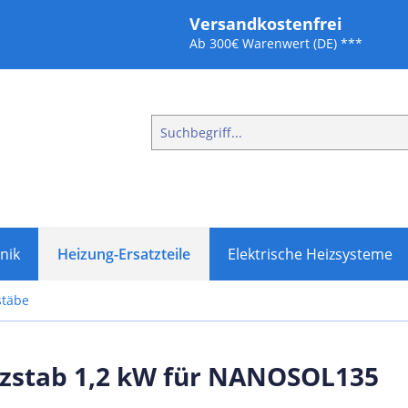
Versandkostenfrei
Ab 300€ Warenwert (DE) ***
nik
Heizung-Ersatzteile
Elektrische Heizsysteme
stäbe
izstab 1,2 kW für NANOSOL135