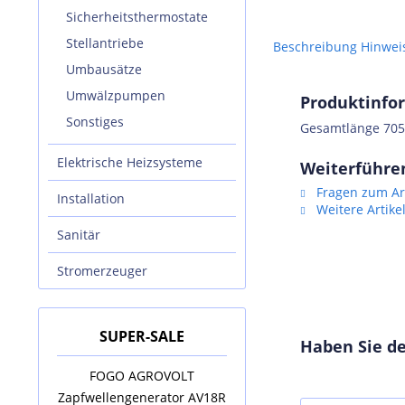
Sicherheitsthermostate
Stellantriebe
Beschreibung
Hinwei
Umbausätze
Umwälzpumpen
Produktinfo
Sonstiges
Gesamtlänge 705
Elektrische Heizsysteme
Weiterführen
Fragen zum Art
Installation
Weitere Artike
Sanitär
Stromerzeuger
SUPER-SALE
SUPER-SALE
Haben Sie de
kl.
FOGO AGROVOLT
AUSTRIA EMAIL Elekt
Zapfwellengenerator AV18R
Standspeicher VS 20