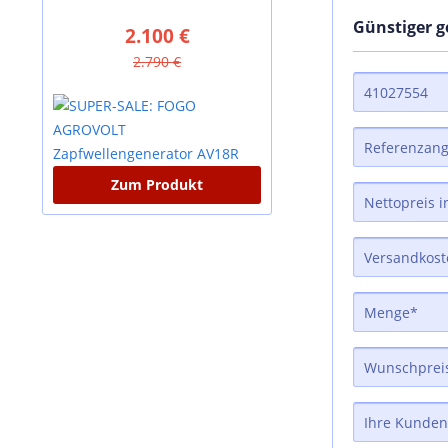
Günstiger 
2.100 €
880 €
2.790 €
1.635 €
Zum Produkt
Zum Produkt