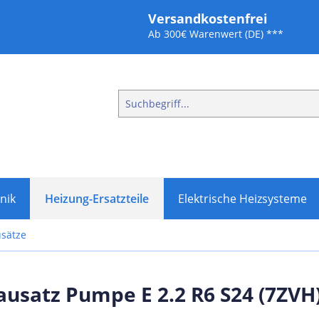
Versandkostenfrei
Ab 300€ Warenwert (DE) ***
nik
Heizung-Ersatzteile
Elektrische Heizsysteme
sätze
usatz Pumpe E 2.2 R6 S24 (7ZVH