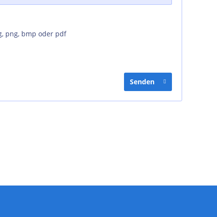
g, png, bmp oder pdf
Senden