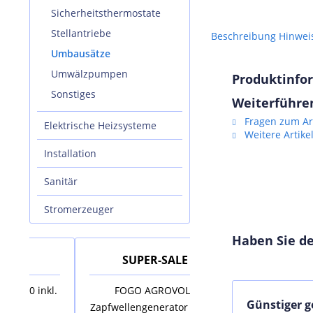
Sicherheitsthermostate
Stellantriebe
Beschreibung
Hinwei
Umbausätze
Umwälzpumpen
Produktinfo
Sonstiges
Weiterführen
Fragen zum Art
Elektrische Heizsysteme
Weitere Artike
Installation
Sanitär
Stromerzeuger
Haben Sie de
SUPER-SALE
SUPER-SALE
nkl.
FOGO AGROVOLT
AUSTRIA EMAIL Elek
Günstiger 
Zapfwellengenerator AV18R
Standspeicher VS 2